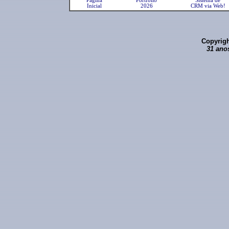
Página
Portfolio
Sistema de
Inicial
2026
CRM via Web!
Copyrigh
31 ano